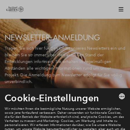
NEWSLETTER-ANMELDUNG
Tragen Sie sich
hier für den Erhalt unseres Newsletters ein und
bleiben Sie so immer über den aktuellen Stand der
Entwicklungen informiert. Sie erhalten in regelmäßigen
Abständen alle wichtigen Informationen rund um unser
Projekt.
Die Anmeldung zum Newsletter erfolgt für Sie völlig
unverbindlich.
Newsletter Anmeldung
Verpassen Sie zu diesem Wohnprojekt keine Neuigkeiten
mehr! Wir halten Sie auf dem Laufenden – mit unserem