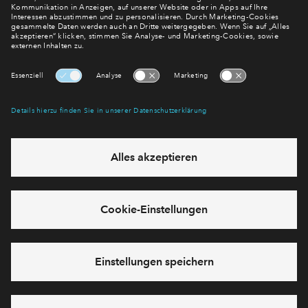
regelmäßig erscheinenden Newsletter informieren wir Sie
über den Stand dieses und weiterer Neubauprojekte.
E-Mail-Adresse
Abonnieren
Möchten Sie wissen, was wir mit Ihren Daten machen? Klicken Sie hier
für unsere
Datenschutzerklärung
.
Sie haben eine Frage? Dann rufen Sie uns gerne an (
+49 69
50603738)
oder hinterlassen Sie eine Nachricht über das
Formular:
Cookies